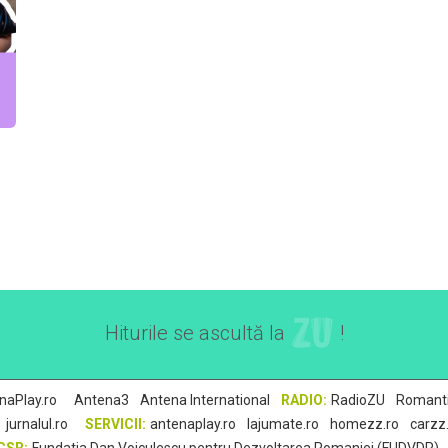
Hiturile se ascultă la
!
•
,
,
,
naPlay.ro
Antena3
Antena International
RADIO:
RadioZU
Romant
•
•
,
,
,
jurnalul.ro
SERVICII:
antenaplay.ro
lajumate.ro
homezz.ro
carzz