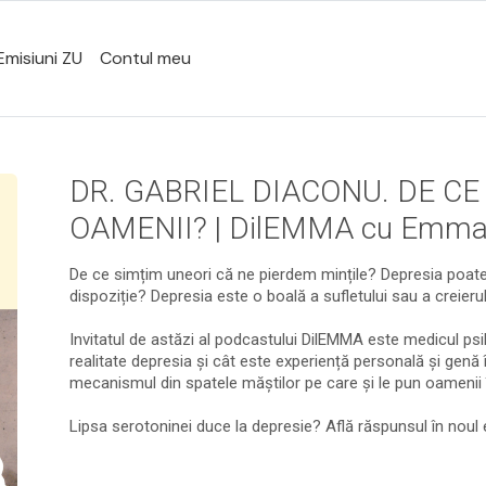
Emisiuni ZU
Contul meu
DR. GABRIEL DIACONU. DE CE
OAMENII? | DilEMMA cu Emma 
De ce simțim uneori că ne pierdem mințile? Depresia poate f
dispoziție? Depresia este o boală a sufletului sau a creierul
Invitatul de astăzi al podcastului DilEMMA este medicul psih
realitate depresia și cât este experiență personală și genă
mecanismul din spatele măștilor pe care și le pun oamenii în 