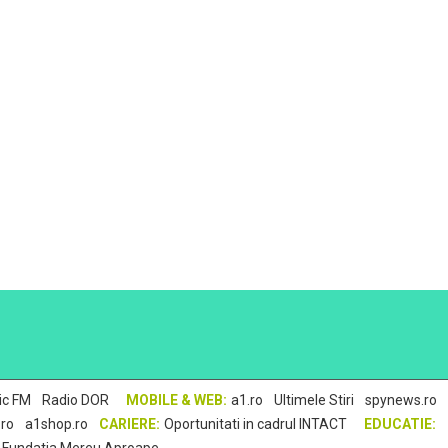
,
•
,
,
,
ic FM
Radio DOR
MOBILE & WEB:
a1.ro
Ultimele Stiri
spynews.ro
,
,
•
.ro
a1shop.ro
CARIERE:
Oportunitati in cadrul INTACT
EDUCATIE:
,