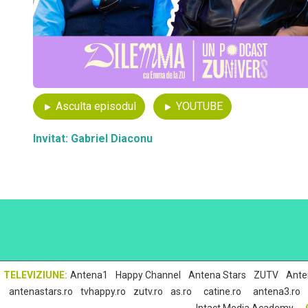
Asculta episodul
YOUTUBE
Invitat: Gabriel Diaconu
,
,
,
,
TELEVIZIUNE:
Antena1
Happy Channel
Antena Stars
ZUTV
Ante
,
,
,
•
•
antenastars.ro
tvhappy.ro
zutv.ro
as.ro
catine.ro
antena3.ro
•