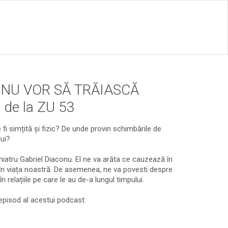
 NU VOR SĂ TRĂIASCĂ
de la ZU 53
i simțită și fizic? De unde provin schimbările de 
ui?

iatru Gabriel Diaconu. El ne va arăta ce cauzează în 
 în viața noastră. De asemenea, ne va povesti despre 
relațiile pe care le au de-a lungul timpului.
